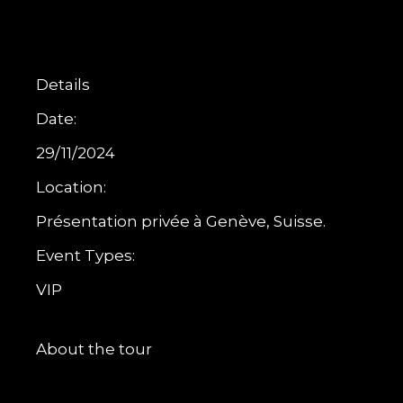
Skip
to
the
content
Details
Date:
29/11/2024
Location:
Présentation privée à Genève, Suisse.
Event Types:
VIP
About the tour