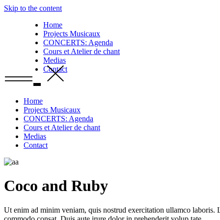
Skip to the content
Home
Projects Musicaux
CONCERTS: Agenda
Cours et Atelier de chant
Medias
Contact
Home
Projects Musicaux
CONCERTS: Agenda
Cours et Atelier de chant
Medias
Contact
Coco and Ruby
Ut enim ad minim veniam, quis nostrud exercitation ullamco laboris. Lo
commodo consat. Duis aute irure dolor in prehenderit volup tate.